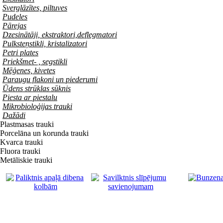
Sverglāzītes, piltuves
Pudeles
Pārejas
Dzesinātāji, ekstraktori,deflegmatori
Pulksteņstikli, kristalizatori
Petri plates
Priekšmet- , segstikli
Mēģenes, kivetes
Paraugu flakoni un piederumi
Ūdens strūklas sūknis
Piesta ar piestalu
Mikrobioloģijas trauki
Dažādi
Plastmasas trauki
Porcelāna un korunda trauki
Kvarca trauki
Fluora trauki
Metāliskie trauki