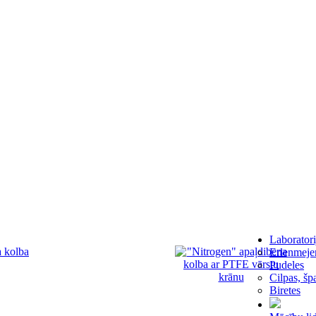
Laboratori
Erlenmeje
Pudeles
Cilpas, šp
Biretes