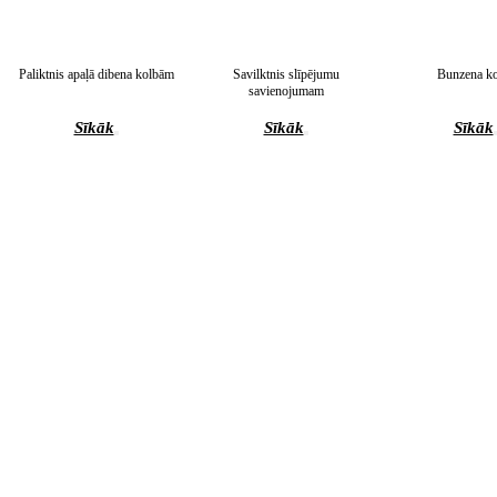
Paliktnis apaļā dibena kolbām
Savilktnis slīpējumu
Bunzena ko
savienojumam
Sīkāk
Sīkāk
Sīkāk
"Nitrogen" apaļdibenā kolba ar
4-kakla kolba ar 3 paralel.
Četrkaklu Apaļko
NS krānu
kaklam un slīpējumu
kakliņu leņķis
Sīkāk
Sīkāk
Sīkāk