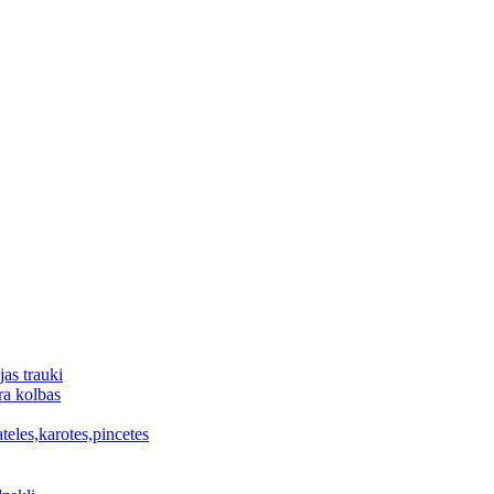
jas trauki
ra kolbas
ateles,karotes,pincetes