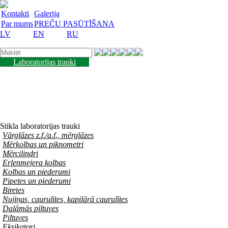
Kontakti
Galerija
Par mums
PREČU PASŪTĪŠANA
LV
EN
RU
Laboratorijas trauki
Mācību lidzekļi
Laboratorijas iekārtas
Reaģenti un barotnes
Laboratorijas piederumi
Akcijas preces
Vakances
Stikla laboratorijas trauki
Vārglāzes z.f./a.f., mērglāzes
Mērkolbas un piknometri
Mērcilindri
Erlenmejera kolbas
Kolbas un piederumi
Pipetes un piederumi
Biretes
Nujiņas, caurulītes, kapilārā caurulītes
Dalāmās piltuves
Piltuves
Eksikatori