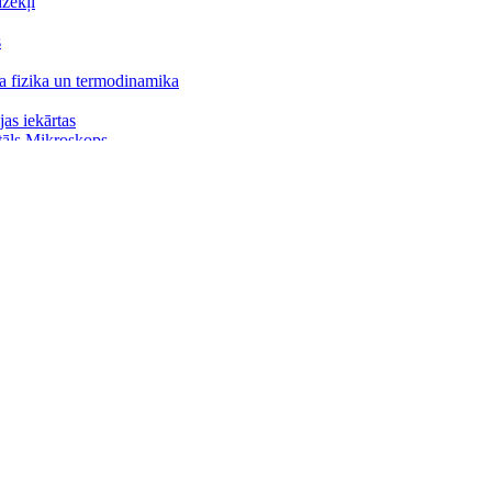
zekļi
s
a fizika un termodinamika
jas iekārtas
āls Mikroskops,
ometri
as un ģeodēzijas ierīces
as vannas
un barotnes
ikatori
komplekti
oģiskās barotnes
tri
jas piederumi
knaibles
filtri
un karotes
filtrēšanai