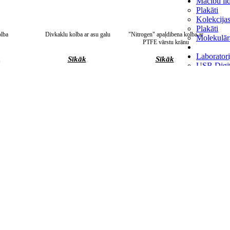
Mācību lid
Plakāti
Kolekcija
Plakāti
lba
Divkaklu kolba ar asu galu
"Nitrogen" apaļdibena kolba ar
Molekulār
PTFE vārstu krānu
Laboratori
Sīkāk
Sīkāk
USB Digit
Termohigr
Celtniecīb
Ūdens, eļļ
Reaģenti 
Metāls-ind
Indikator
Mikrobiol
Standart-ti
Laboratori
lbā , sānu
Četrkaklu Apaļkolbā , sānu
Trīskaklu kolba ar slīpējumu
(15 °)
kakliņi (7 °)
Šķēres un 
Membrānas 
Sīkāk
Sīkāk
Špakteles 
Komplekti 