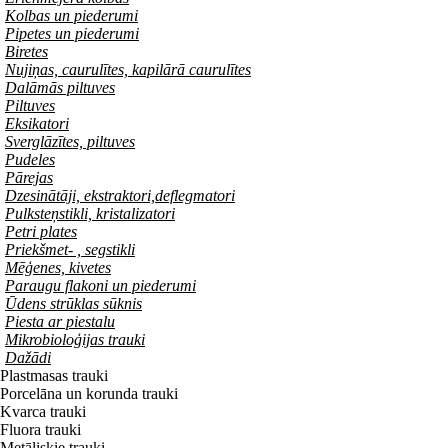
Kolbas un piederumi
Pipetes un piederumi
Biretes
Nujiņas, caurulītes, kapilārā caurulītes
Dalāmās piltuves
Piltuves
Eksikatori
Sverglāzītes, piltuves
Pudeles
Pārejas
Dzesinātāji, ekstraktori,deflegmatori
Pulksteņstikli, kristalizatori
Petri plates
Priekšmet- , segstikli
Mēģenes, kivetes
Paraugu flakoni un piederumi
Ūdens strūklas sūknis
Piesta ar piestalu
Mikrobioloģijas trauki
Dažādi
Plastmasas trauki
Porcelāna un korunda trauki
Kvarca trauki
Fluora trauki
Metāliskie trauki