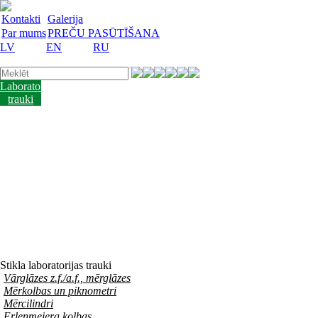
Kontakti
Galerija
Par mums
PREČU PASŪTĪŠANA
LV
EN
RU
Laboratorijas
trauki
Mācību
lidzekļi
Laboratorijas
iekārtas
Reaģenti
un
barotnes
Laboratorijas
piederumi
Akcijas
preces
Vakances
Stikla laboratorijas trauki
Vārglāzes z.f./a.f., mērglāzes
Mērkolbas un piknometri
Mērcilindri
Erlenmejera kolbas