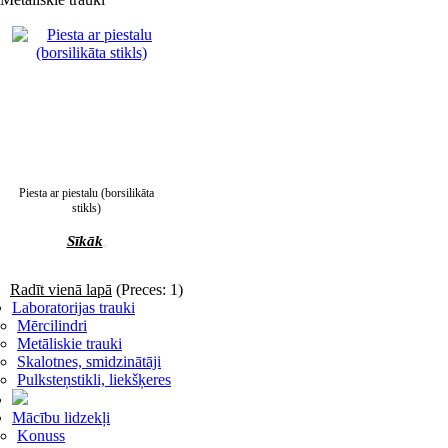
Piesta ar piestalu (borsilikāta
stikls)
Sīkāk
Radīt vienā lapā
(Preces: 1)
Laboratorijas trauki
Mērcilindri
Metāliskie trauki
Skalotnes, smidzinātāji
Pulksteņstikli, liekšķeres
Mācību lidzekļi
Konuss