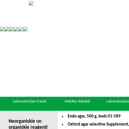
Laboratorijas trauki
Mācību lidzekļi
Laboratorijas
Endo agar, 500 g, kods 01-589
Neorganiskie un
Oxford agar selective Supplement
organiskie reaģenti