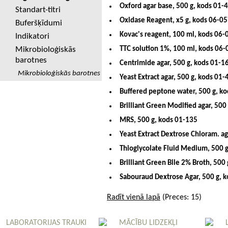
Oxford agar base, 500 g, kods 01-
Standart-titri
Oxidase Reagent, x5 g, kods 06-0
Buferšķīdumi
Kovac's reagent, 100 ml, kods 06
Indikatori
Mikrobioloģiskās
TTC solution 1%, 100 ml, kods 06
barotnes
Centrimide agar, 500 g, kods 01-1
Mikrobioloģiskās barotnes
Yeast Extract agar, 500 g, kods 01-
Buffered peptone water, 500 g, k
Brilliant Green Modified agar, 500
MRS, 500 g, kods 01-135
Yeast Extract Dextrose Chloram. ag
Thioglycolate Fluid Medium, 500 
Brilliant Green Bile 2% Broth, 500
Sabouraud Dextrose Agar, 500 g, 
Radīt vienā lapā
(Preces: 15)
LABORATORIJAS TRAUKI
MĀCĪBU LIDZEKĻI