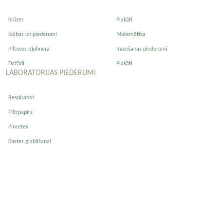
Krūzes
Plakāti
Kolbas un piederumi
Matemātika
Piltuves Bjuhnera
Rasēšanas piederumi
Dažādi
Plakāti
LABORATORIJAS PIEDERUMI
Respiratori
Filtrpapīrs
Pincetes
Kastes glabāšanai