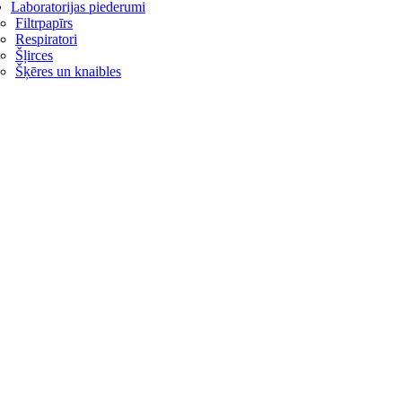
Laboratorijas piederumi
Filtrpapīrs
Respiratori
Šļirces
Šķēres un knaibles