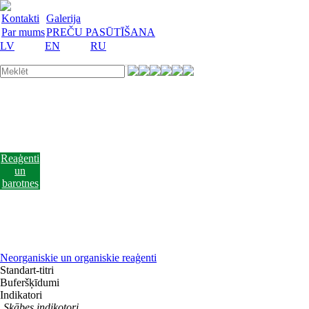
Kontakti
Galerija
Par mums
PREČU PASŪTĪŠANA
LV
EN
RU
Laboratorijas
trauki
Mācību
lidzekļi
Laboratorijas
iekārtas
Reaģenti
un
barotnes
Laboratorijas
piederumi
Akcijas
preces
Vakances
Neorganiskie un organiskie reaģenti
Standart-titri
Buferšķīdumi
Indikatori
Skābes indikotori