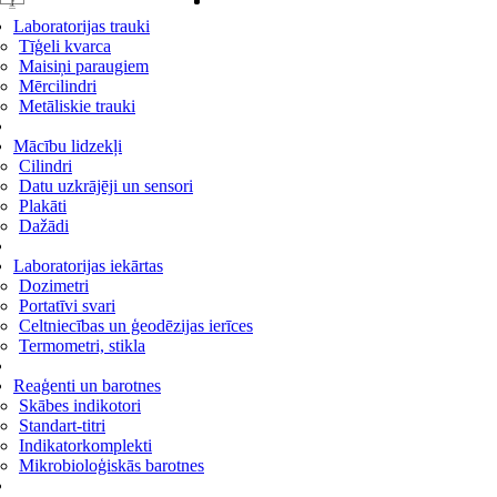
1
2
Laboratorijas trauki
Tīģeli kvarca
Maisiņi paraugiem
Mērcilindri
Metāliskie trauki
Mācību lidzekļi
Cilindri
Datu uzkrājēji un sensori
Plakāti
Dažādi
Laboratorijas iekārtas
Dozimetri
Portatīvi svari
Celtniecības un ģeodēzijas ierīces
Termometri, stikla
Reaģenti un barotnes
Skābes indikotori
Standart-titri
Indikatorkomplekti
Mikrobioloģiskās barotnes