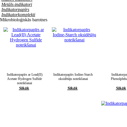
Metāls-indikatori
Indikatorpapīrs
Indikatorkomplekti
Mikrobioloģiskās barotnes
Indikatorpapīrs ar Lead(II)
Indikatorpapīrs Iodine-Starch
Indikatorpa
Acetate Hydrogen Sulfide
oksidētāju noteikšanai
Phenolphtha
noteikšanai
Sīkāk
Sīkāk
Sīkāk