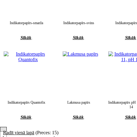
Indikatorpapīrs-smarža
Indikatorpapīrs-svins
Indikatorpapīr
Sīkāk
Sīkāk
Sīkāk
Indikatorpapīrs Quantofix
Lakmusa papīrs
Indikatorpapīrs pH
14
Sīkāk
Sīkāk
Sīkāk
Radīt vienā lapā
(Preces: 15)