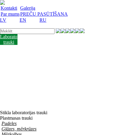
Kontakti
Galerija
Par mums
PREČU PASŪTĪŠANA
LV
EN
RU
Laboratorijas
trauki
Mācību
lidzekļi
Laboratorijas
iekārtas
Reaģenti
un
barotnes
Laboratorijas
piederumi
Akcijas
preces
Vakances
Stikla laboratorijas trauki
Plastmasas trauki
Pudeles
Glāzes, mērkrūzes
Mērkolbas