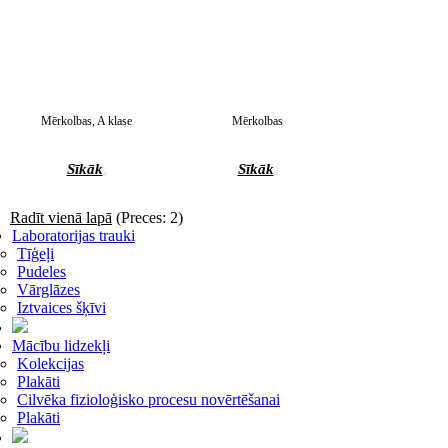
Mērkolbas, A klase
Mērkolbas
Sīkāk
Sīkāk
Radīt vienā lapā
(Preces: 2)
Laboratorijas trauki
Tīģeļi
Pudeles
Vārglāzes
Iztvaices šķīvi
Mācību lidzekļi
Kolekcijas
Plakāti
Cilvēka fizioloģisko procesu novērtēšanai
Plakāti