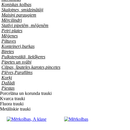
Koniskas kolbas
Skalotnes, smidzinātāji
Maisiņi paraugiem
Mērcilindri
Statīvi pipetēm, mēģenēm
Petri plates
Mēģenes
Piltuves
Konteineri,burkas
Biretes
Pulksteņstikli, liekšķeres
Pipetes un svābi
Cilpas, špateles,karotes,pincetes
Plēves,Parafilms
Korķi
Dažādi
Piestas
Porcelāna un korunda trauki
Kvarca trauki
Fluora trauki
Metāliskie trauki