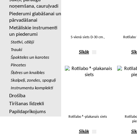
noņemšana, cauruļvadi
Piederumi glabāšanai un
pārvadāšanai
Metāliskie instrumenti
un piederumi
5-vienā siets D-30 cm.,
Rotilabo 
Statīvi, cēlāji
Trauki
Sīkāk
Sī
Špakteles un karotes
Pincetes
Šķēres un knaibles
Skalpeļi, zondes, spoguļi
Instrumentu komplekti
Drošība
Tīrīšanas līdzekli
Papildaprīkojums
Rotilabo ®-plakanais siets
Rotilabo
pie
Sīkāk
Sī