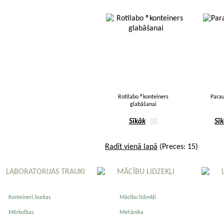
Rotilabo ®konteiners
Parau
glabāšanai
Sīkāk
Sī
Radīt vienā lapā
(Preces: 15)
LABORATORIJAS TRAUKI
MĀCĪBU LIDZEKĻI
Konteineri,burkas
Mācību līdzekļi
Mērkolbas
Mehānika