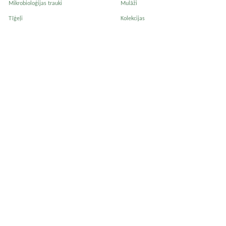
Mikrobioloģijas trauki
Mulāži
Tīģeļi
Kolekcijas