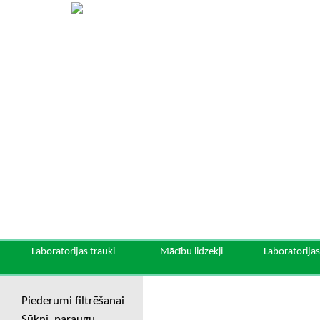
Laboratorijas trauki
Mācību lidzekļi
Laboratorijas
Piederumi filtrēšanai
Sūkņi, paraugu