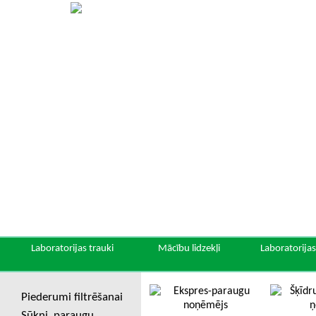
Laboratorijas trauki
Mācību lidzekļi
Laboratorijas
Piederumi filtrēšanai
Sūkņi, paraugu