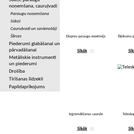
noņemšana, cauruļvadi
Paraugu noņemšana
Sūkņi
Cauruļvadi un savienotāji
Šļirces
Ekspres-paraugu noņēmējs
Šķīdrumu 
Piederumi glabāšanai un
pārvadāšanai
Sīkāk
Sī
Metāliskie instrumenti
un piederumi
Drošība
Tīrīšanas līdzekli
Papildaprīkojums
Iegremdēšanas caurule
Teleskop
Sīkāk
Sī