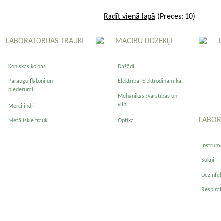
Radīt vienā lapā
(Preces: 10)
LABORATORIJAS TRAUKI
MĀCĪBU LIDZEKĻI
Koniskas kolbas
Dažādi
Paraugu flakoni un
Elektrība. Elektrodinamika.
piederumi
Mehānikas svārstības un
vilni
Mērcilindri
LABOR
Metāliskie trauki
Optika
Instrum
Sūkņi
Dezinfek
Respirat