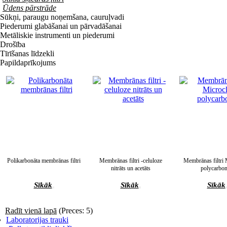
Ūdens pārstrāde
Sūkņi, paraugu noņemšana, cauruļvadi
Piederumi glabāšanai un pārvadāšanai
Metāliskie instrumenti un piederumi
Drošība
Tīrīšanas līdzekli
Papildaprīkojums
Polikarbonāta membrānas filtri
Membrānas filtri -celuloze
Membrānas filtri 
nitrāts un acetāts
polycarbon
Sīkāk
Sīkāk
Sīkāk
Radīt vienā lapā
(Preces: 5)
Laboratorijas trauki