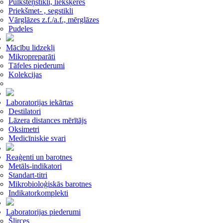
Pulksteņstikli, liekšķeres
Priekšmet- , segstikli
Vārglāzes z.f./a.f., mērglāzes
Pudeles
Mācību lidzekļi
Mikropreparāti
Tāfeles piederumi
Kolekcijas
Laboratorijas iekārtas
Destilatori
Lāzera distances mērītājs
Oksimetri
Medicīniskie svari
Reaģenti un barotnes
Metāls-indikatori
Standart-titri
Mikrobioloģiskās barotnes
Indikatorkomplekti
Laboratorijas piederumi
Šļirces