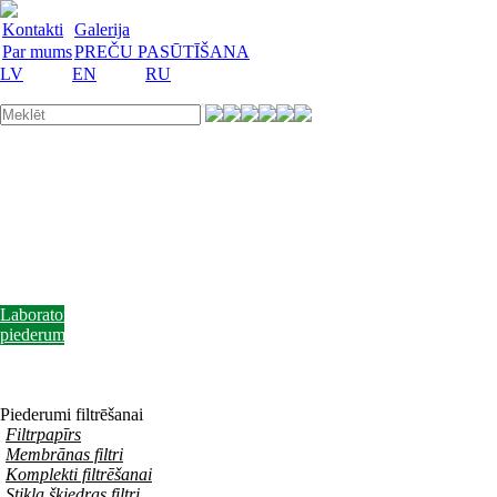
Kontakti
Galerija
Par mums
PREČU PASŪTĪŠANA
LV
EN
RU
Laboratorijas
trauki
Mācību
lidzekļi
Laboratorijas
iekārtas
Reaģenti
un
barotnes
Laboratorijas
piederumi
Akcijas
preces
Vakances
Piederumi filtrēšanai
Filtrpapīrs
Membrānas filtri
Komplekti filtrēšanai
Stikla šķiedras filtri