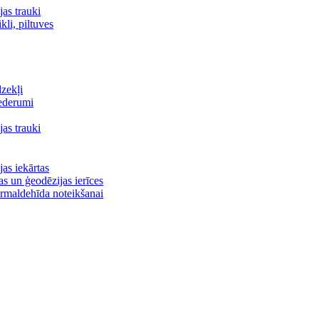
jas trauki
kli, piltuves
zekļi
iederumi
jas trauki
jas iekārtas
as un ģeodēzijas ierīces
rmaldehīda noteikšanai