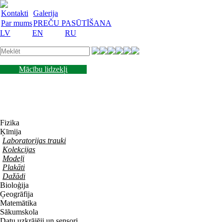
Kontakti
Galerija
Par mums
PREČU PASŪTĪŠANA
LV
EN
RU
Laboratorijas trauki
Mācību lidzekļi
Laboratorijas iekārtas
Reaģenti un barotnes
Laboratorijas piederumi
Akcijas preces
Vakances
Fizika
Ķīmija
Laboratorijas trauki
Kolekcijas
Modeļi
Plakāti
Dažādi
Bioloģija
Ģeogrāfija
Matemātika
Sākumskola
Datu uzkrājēji un sensori