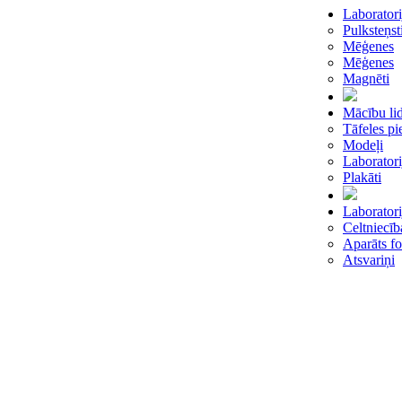
Laboratori
Pulksteņsti
Mēģenes
Mēģenes
Magnēti
Mācību lid
Tāfeles p
Modeļi
Laboratori
Plakāti
Laboratori
Celtniecīb
Aparāts fo
Atsvariņi