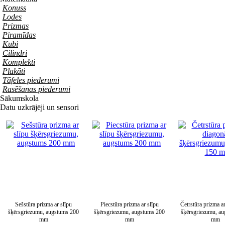
Konuss
Lodes
Prizmas
Piramīdas
Kubi
Cilindri
Komplekti
Plakāti
Tāfeles piederumi
Rasēšanas piederumi
Sākumskola
Datu uzkrājēji un sensori
Sešstūra prizma ar slīpu
Piecstūra prizma ar slīpu
Četrstūra prizma a
šķērsgriezumu, augstums 200
šķērsgriezumu, augstums 200
šķērsgriezumu, a
mm
mm
mm