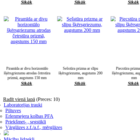
Sīkāk
Sīkāk
Sīkāk
Piramīda ar divu horizontālo
Sešstūra prizma ar slīpu
Piecstūra prizma
šķērsgriezumu atrodas četrstūra
šķērsgriezumu, augstums 200
šķērsgriezumu, au
prizmā, augstums 150 mm
mm
mm
Sīkāk
Sīkāk
Sīkāk
Radīt vienā lapā
(Preces: 10)
Laboratorijas trauki
Piltuves
Erlenmejera kolbas PFA
Priekšmet- , segstikli
Vārglāzes z.f./a.f., mērglāzes
Mācību lidzekļi