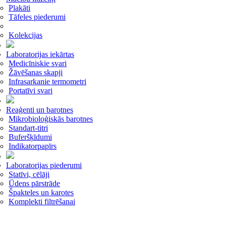
Plakāti
Tāfeles piederumi
Kolekcijas
Laboratorijas iekārtas
Medicīniskie svari
Žāvēšanas skapji
Infrasarkanie termometri
Portatīvi svari
Reaģenti un barotnes
Mikrobioloģiskās barotnes
Standart-titri
Buferšķīdumi
Indikatorpapīrs
Laboratorijas piederumi
Statīvi, cēlāji
Ūdens pārstrāde
Špakteles un karotes
Komplekti filtrēšanai