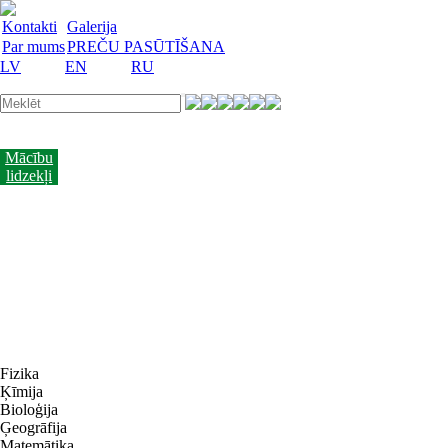
Kontakti
Galerija
Par mums
PREČU PASŪTĪŠANA
LV
EN
RU
Laboratorijas
trauki
Mācību
lidzekļi
Laboratorijas
iekārtas
Reaģenti
un
barotnes
Laboratorijas
piederumi
Akcijas
preces
Vakances
Fizika
Ķīmija
Bioloģija
Ģeogrāfija
Matemātika