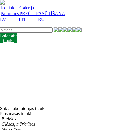
Kontakti
Galerija
Par mums
PREČU PASŪTĪŠANA
LV
EN
RU
Laboratorijas
trauki
Mācību
lidzekļi
Laboratorijas
iekārtas
Reaģenti
un
barotnes
Laboratorijas
piederumi
Akcijas
preces
Vakances
Stikla laboratorijas trauki
Plastmasas trauki
Pudeles
Glāzes, mērkrūzes
Mērkolbas