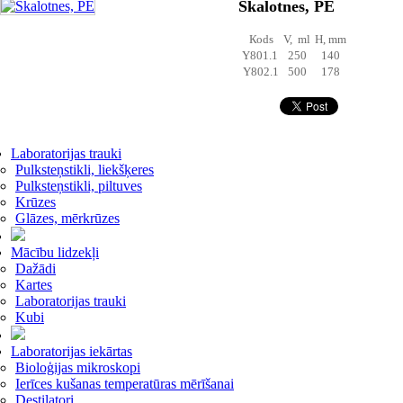
Skalotnes, PE
Коds
V, ml
H, mm
Y801.1
250
140
Y802.1
500
178
Laboratorijas trauki
Pulksteņstikli, liekšķeres
Pulksteņstikli, piltuves
Krūzes
Glāzes, mērkrūzes
Mācību lidzekļi
Dažādi
Kartes
Laboratorijas trauki
Kubi
Laboratorijas iekārtas
Bioloģijas mikroskopi
Ierīces kušanas temperatūras mērīšanai
Destilatori