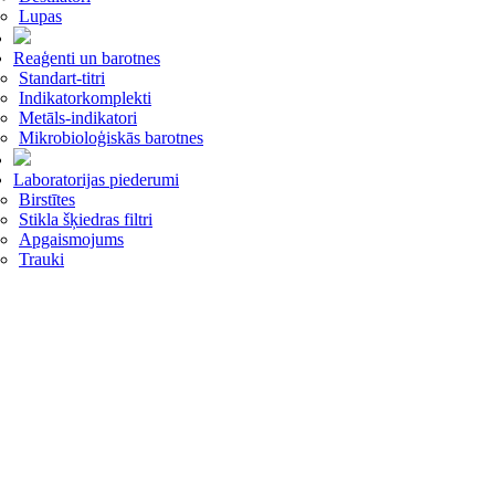
Lupas
Reaģenti un barotnes
Standart-titri
Indikatorkomplekti
Metāls-indikatori
Mikrobioloģiskās barotnes
Laboratorijas piederumi
Birstītes
Stikla šķiedras filtri
Apgaismojums
Trauki