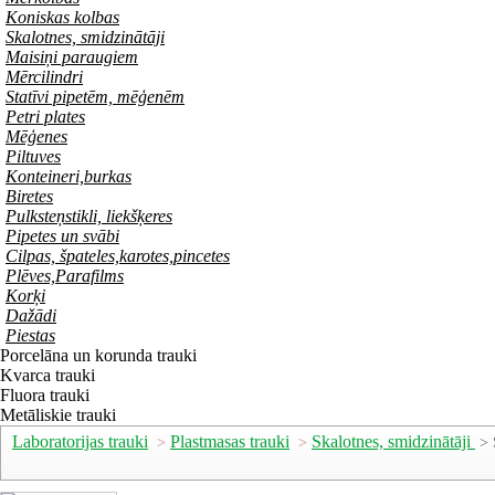
Koniskas kolbas
Skalotnes, smidzinātāji
Maisiņi paraugiem
Mērcilindri
Statīvi pipetēm, mēģenēm
Petri plates
Mēģenes
Piltuves
Konteineri,burkas
Biretes
Pulksteņstikli, liekšķeres
Pipetes un svābi
Cilpas, špateles,karotes,pincetes
Plēves,Parafilms
Korķi
Dažādi
Piestas
Porcelāna un korunda trauki
Kvarca trauki
Fluora trauki
Metāliskie trauki
Laboratorijas trauki
Plastmasas trauki
Skalotnes, smidzinātāji
>
>
> 