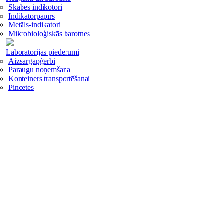
Skābes indikotori
Indikatorpapīrs
Metāls-indikatori
Mikrobioloģiskās barotnes
Laboratorijas piederumi
Aizsargapģērbi
Paraugu noņemšana
Konteiners transportēšanai
Pincetes