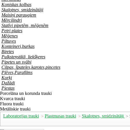
Koniskas kolbas
Skalotnes, smidzinātāji
Maisiņi paraugiem
Mērcilindri
Statīvi pipetēm, mēģenēm
Petri plates
Mēģenes
Piltuves
Konteineri,burkas
Biretes
Pulksteņstikli, liekšķeres
Pipetes un svābi
Cilpas, špateles,karotes,pincetes
Plēves,Parafilms
Korķi
Dažādi
Piestas
Porcelāna un korunda trauki
Kvarca trauki
Fluora trauki
Metāliskie trauki
Laboratorijas trauki
Plastmasas trauki
Skalotnes, smidzinātāji
>
>
> 