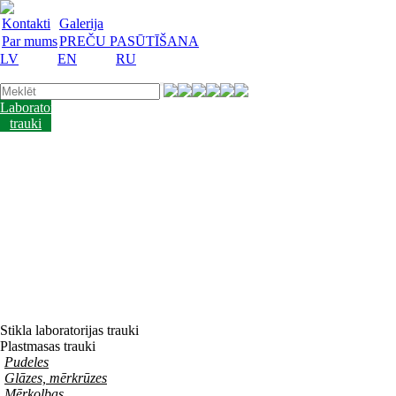
Kontakti
Galerija
Par mums
PREČU PASŪTĪŠANA
LV
EN
RU
Laboratorijas
trauki
Mācību
lidzekļi
Laboratorijas
iekārtas
Reaģenti
un
barotnes
Laboratorijas
piederumi
Akcijas
preces
Vakances
Stikla laboratorijas trauki
Plastmasas trauki
Pudeles
Glāzes, mērkrūzes
Mērkolbas