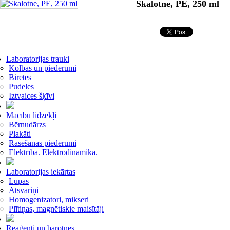
Skalotne, PE, 250 ml
Laboratorijas trauki
Kolbas un piederumi
Biretes
Pudeles
Iztvaices šķīvi
Mācību lidzekļi
Bērnudārzs
Plakāti
Rasēšanas piederumi
Elektrība. Elektrodinamika.
Laboratorijas iekārtas
Lupas
Atsvariņi
Homogenizatori, mikseri
Plītiņas, magnētiskie maisītāji
Reaģenti un barotnes