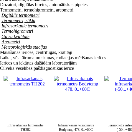
Dozatori, digitālas biretes, automātiskas pipetes
Termometri, termohigrometri, areometri
Digitālie termometri
Termometri, stikla
Infrasarkanie termometri
Termohigrometri
Gaisa kvalitāte
Areometri
Meteoroloģiskās stacijas
Maisīšanas ierīces, centrifūgas, kratītāji
Laika, vēja ātruma un skaņas, radiacijas mērīšanas ierīces
Ierīces un iekārtas dažādām laboratorijām
Cilvēka veselības pašdiagnostikas ierīce
Infrasarkanais termometrs
Infrasarkanais termometrs
Termometrs infra
TH202
Bodytemp 478, 0..+60C
(-50...+40