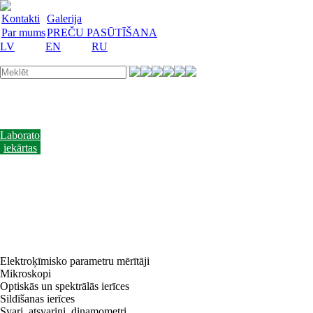
Kontakti
Galerija
Par mums
PREČU PASŪTĪŠANA
LV
EN
RU
Laboratorijas
trauki
Mācību
lidzekļi
Laboratorijas
iekārtas
Reaģenti
un
barotnes
Laboratorijas
piederumi
Akcijas
preces
Vakances
Elektroķīmisko parametru mērītāji
Mikroskopi
Optiskās un spektrālās ierīces
Sildīšanas ierīces
Svari, atsvariņi, dinamometri