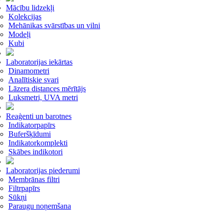
Mācību lidzekļi
Kolekcijas
Mehānikas svārstības un vilni
Modeļi
Kubi
Laboratorijas iekārtas
Dinamometri
Analītiskie svari
Lāzera distances mērītājs
Luksmetri, UVA metri
Reaģenti un barotnes
Indikatorpapīrs
Buferšķīdumi
Indikatorkomplekti
Skābes indikotori
Laboratorijas piederumi
Membrānas filtri
Filtrpapīrs
Sūkņi
Paraugu noņemšana