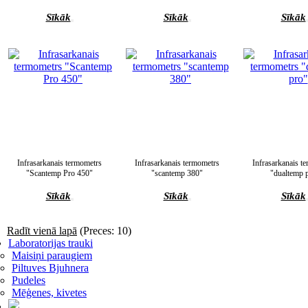
Sīkāk
Sīkāk
Sīkāk
Infrasarkanais termometrs
Infrasarkanais termometrs
Infrasarkanais t
"Scantemp Pro 450"
"scantemp 380"
"dualtemp 
Sīkāk
Sīkāk
Sīkāk
Radīt vienā lapā
(Preces: 10)
Laboratorijas trauki
Maisiņi paraugiem
Piltuves Bjuhnera
Pudeles
Mēģenes, kivetes