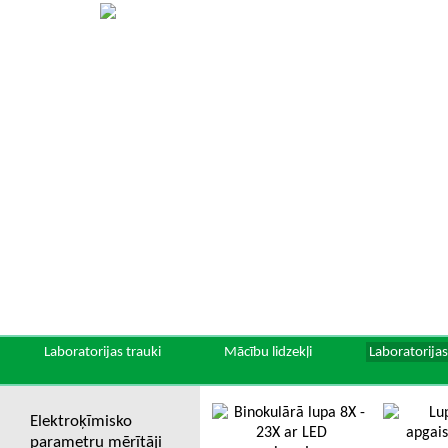
Laboratorijas trauki
Mācību lidzekļi
Laboratorijas
Elektroķīmisko
parametru mērītāji