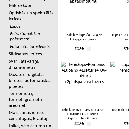
Mikroskopi
Optiskās un spektrālās
ierīces
Lupas
Refraktometri un
Binokulārā lupa 8X - 23X ar
Lupas 10X 
polarimetri
LED apgaismojumu.
uz
Fotometri, turbidimetri
Sīkāk
Sī
Sildīšanas ierīces
Svari, atsvariņi,
dinamometri
Dozatori, digitālas
biretes, automātiskas
pipetes
Termometri,
termohigrometri,
areometri
Teleskops+Kompass +Lupa 3x
Lupa pulkst
Maisīšanas ierīces,
+Lukturis+ UV-Lukturis
centrifūgas, kratītāji
+2pildspalvas+Lazers
Sīkāk
Sī
Laika, vēja ātruma un