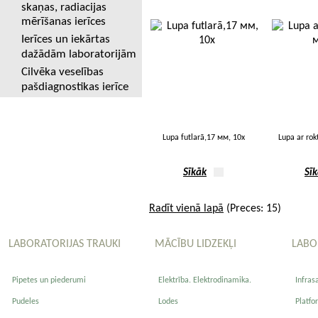
skaņas, radiacijas
mērīšanas ierīces
Ierīces un iekārtas
dažādām laboratorijām
Cilvēka veselības
pašdiagnostikas ierīce
Lupa futlarā,17 мм, 10х
Lupa ar rok
Sīkāk
Sī
Radīt vienā lapā
(Preces: 15)
LABORATORIJAS TRAUKI
MĀCĪBU LIDZEKĻI
LABO
Pipetes un piederumi
Elektrība. Elektrodinamika.
Infras
Pudeles
Lodes
Platfo