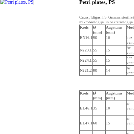
Petri plates, PS
Caurspīdīgas, PS. Gamma steriliz
mikrobioloģijā un bakterioloģijā.
Kods
Ø
Augstums
Mod
(mm)
(mm)
EN16.1
90
16
bez
vent
Ar
N223.1
55
15
vent
bez
N224.1
55
15
vent
Ar
N221.2
90
14
vent
Kods
Ø
Augstums
Mod
(mm)
(mm)
ar
EL46.1
35
10
vent
ar
EL47.1
60
15
vent
ar