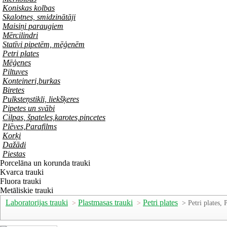
Koniskas kolbas
Skalotnes, smidzinātāji
Maisiņi paraugiem
Mērcilindri
Statīvi pipetēm, mēģenēm
Petri plates
Mēģenes
Piltuves
Konteineri,burkas
Biretes
Pulksteņstikli, liekšķeres
Pipetes un svābi
Cilpas, špateles,karotes,pincetes
Plēves,Parafilms
Korķi
Dažādi
Piestas
Porcelāna un korunda trauki
Kvarca trauki
Fluora trauki
Metāliskie trauki
Laboratorijas trauki
Plastmasas trauki
Petri plates
>
>
> Petri plates, 