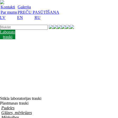
Kontakti
Galerija
Par mums
PREČU PASŪTĪŠANA
LV
EN
RU
Laboratorijas
trauki
Mācību
lidzekļi
Laboratorijas
iekārtas
Reaģenti
un
barotnes
Laboratorijas
piederumi
Akcijas
preces
Vakances
Stikla laboratorijas trauki
Plastmasas trauki
Pudeles
Glāzes, mērkrūzes
Mērkolbas