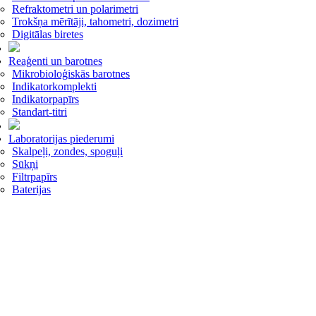
Refraktometri un polarimetri
Trokšņa mērītāji, tahometri, dozimetri
Digitālas biretes
Reaģenti un barotnes
Mikrobioloģiskās barotnes
Indikatorkomplekti
Indikatorpapīrs
Standart-titri
Laboratorijas piederumi
Skalpeļi, zondes, spoguļi
Sūkņi
Filtrpapīrs
Baterijas