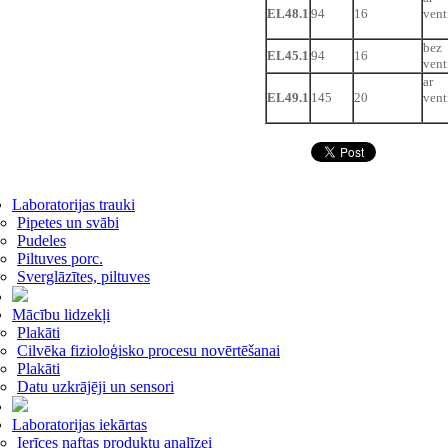
EL48.1
94
16
vent
bez
EL45.1
94
16
vent
ar
EL49.1
145
20
vent
Laboratorijas trauki
Pipetes un svābi
Pudeles
Piltuves porc.
Sverglāzītes, piltuves
Mācību lidzekļi
Plakāti
Cilvēka fizioloģisko procesu novērtēšanai
Plakāti
Datu uzkrājēji un sensori
Laboratorijas iekārtas
Ierīces naftas produktu analīzei