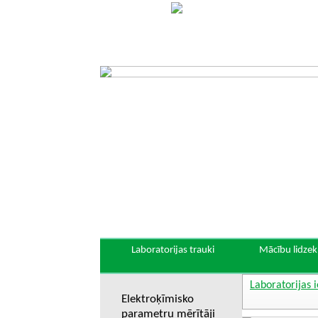
Laboratorijas trauki
Mācību lidzekļ
Laboratorijas 
Elektroķīmisko
parametru mērītāji