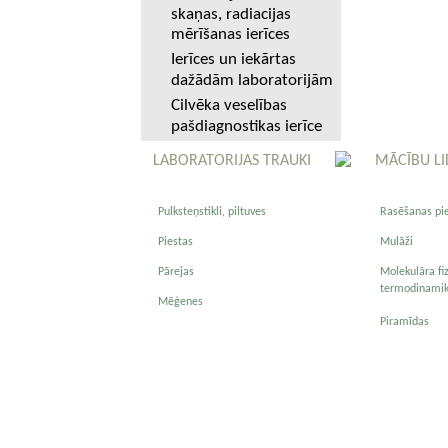
skaņas, radiacijas
mērīšanas ierīces
Ierīces un iekārtas
dažādām laboratorijām
Cilvēka veselības
pašdiagnostikas ierīce
LABORATORIJAS TRAUKI
MĀCĪBU LI
Pulksteņstikli, piltuves
Rasēšanas pi
Piestas
Mulāži
Pārejas
Molekulāra fi
termodinami
Mēģenes
Piramīdas