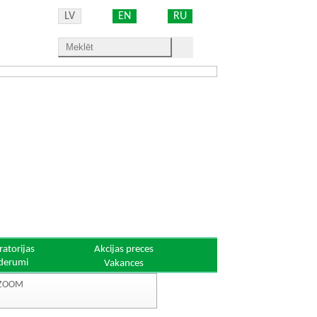
LV
EN
RU
ratorijas
Akcijas preces
derumi
Vakances
3 ZOOM