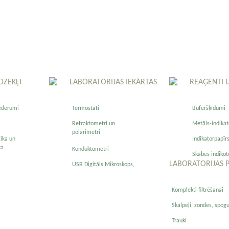
DZEKĻI
LABORATORIJAS IEKĀRTAS
REAĢENTI 
ederumi
Termostati
Buferšķīdumi
Refraktometri un
Metāls-indikat
polarimetri
zika un
Indikatorpapīr
ka
Konduktometri
Skābes indikot
LABORATORIJAS 
USB Digitāls Mikroskops,
Komplekti filtrēšanai
Skalpeļi, zondes, spogu
Trauki