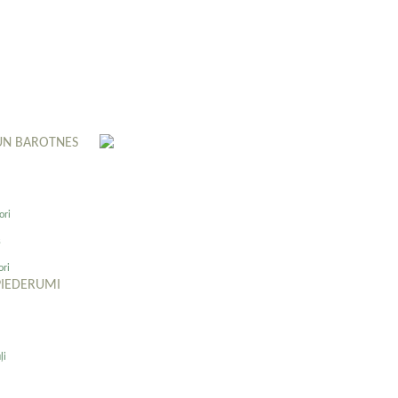
UN BAROTNES
ori
s
ori
PIEDERUMI
ļi