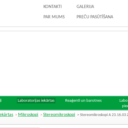
KONTAKTI
GALERIJA
PAR MUMS
PREČU PASŪTĪŠANA
i
Laboratorijas iekārtas
Reaģenti un barotnes
Labo
pie
iekārtas
Mikroskopi
Stereomikroskopi
>
>
> Stereomikroskopi A 23.16.0