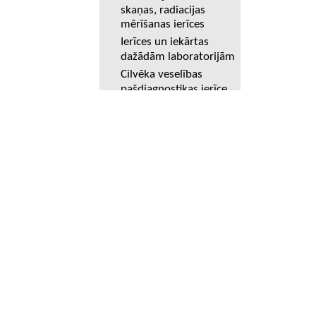
skaņas, radiacijas
mērīšanas ierīces
Ierīces un iekārtas
dažādām laboratorijām
Cilvēka veselības
pašdiagnostikas ierīce
LABORATORIJAS TRAUKI
MĀCĪBU LI
Piestas
Komplekti
Kolbas un piederumi
Plakāti
Korķi
Plakāti
Korķi
Dažādi