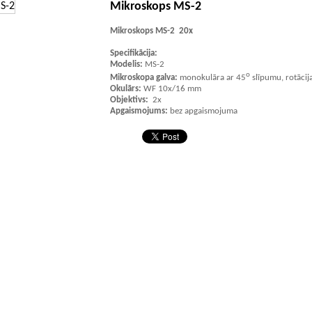
Mikroskops MS-2
Mikroskops MS-2 20x
Specifikācija:
Modelis:
MS-2
o
Mikroskopa galva:
monokulāra ar 45
slīpumu, rotācij
Okulārs:
WF 10x/16 mm
Objektivs:
2x
Apgaismojums:
bez apgaismojuma