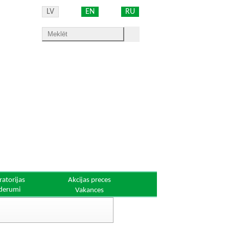
LV
EN
RU
ratorijas
Akcijas preces
derumi
Vakances