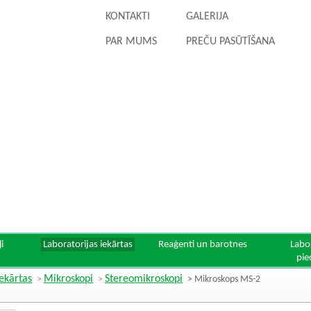
KONTAKTI
GALERIJA
PAR MUMS
PREČU PASŪTĪŠANA
i
Laboratorijas iekārtas
Reaģenti un barotnes
Labo
pie
iekārtas
Mikroskopi
Stereomikroskopi
>
>
> Mikroskops MS-2