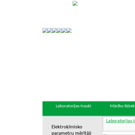
Laboratorijas trauki
Mācību lidzekļ
Laboratorijas 
Elektroķīmisko
parametru mērītāji