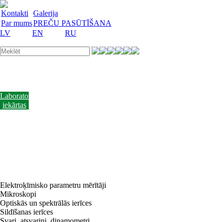
Kontakti
Galerija
Par mums
PREČU PASŪTĪŠANA
LV
EN
RU
Laboratorijas
trauki
Mācību
lidzekļi
Laboratorijas
iekārtas
Reaģenti
un
barotnes
Laboratorijas
piederumi
Akcijas
preces
Vakances
Elektroķīmisko parametru mērītāji
Mikroskopi
Optiskās un spektrālās ierīces
Sildīšanas ierīces
Svari, atsvariņi, dinamometri