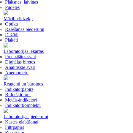
Plāksnes, laiviņas
Pudeles
Mācību lidzekļi
Optika
Rasēšanas piederumi
Dažādi
Plakāti
Laboratorijas iekārtas
Precizitātes svari
Digitālas biretes
Analītiskie svari
Anemometri
Reaģenti un barotnes
Indikatorpapīrs
Buferšķīdumi
Metāls-indikatori
Indikatorkomplekti
Laboratorijas piederumi
Kastes glabāšanai
Filtrpapīrs
Respiratori