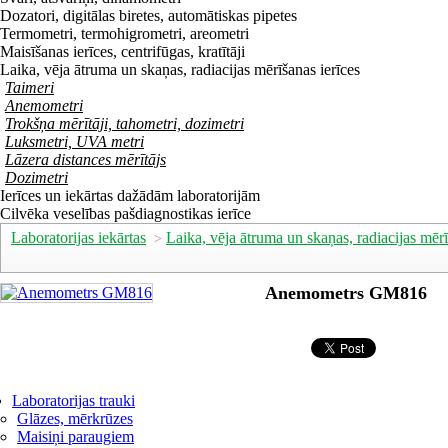
Dozatori, digitālas biretes, automātiskas pipetes
Termometri, termohigrometri, areometri
Maisīšanas ierīces, centrifūgas, kratītāji
Laika, vēja ātruma un skaņas, radiacijas mērīšanas ierīces
Taimeri
Anemometri
Trokšņa mērītāji, tahometri, dozimetri
Luksmetri, UVA metri
Lāzera distances mērītājs
Dozimetri
Ierīces un iekārtas dažādām laboratorijām
Cilvēka veselības pašdiagnostikas ierīce
Laboratorijas iekārtas
Laika, vēja ātruma un skaņas, radiacijas mēr
>
Anemometrs GM816
Laboratorijas trauki
Glāzes, mērkrūzes
Maisiņi paraugiem