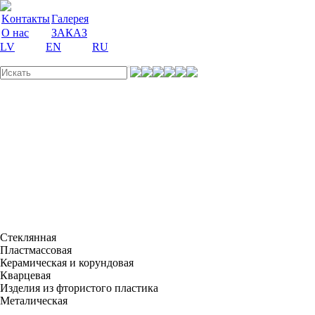
Kонтакты
Галерея
О нас
ЗАКАЗ
LV
EN
RU
Лабораторная
посуда
Учебные
пособия
Лабораторное
оборудование
Реагенты
и среды
Лабораторные
принадлежности
Акции
Вакансии
Стеклянная
Пластмассовая
Керамическая и корундовая
Кварцевая
Изделия из фтористого пластика
Металическая